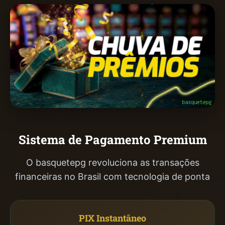
Sistema de Pagamento Premium
O basquetepg revoluciona as transações
financeiras no Brasil com tecnologia de ponta
PIX Instantâneo