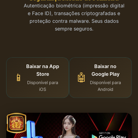
Autenticação biométrica (impressão digital
e Face ID), transações criptografadas e
proteção contra malware. Seus dados
sempre seguros.
Baixar na App
Baixar no
Store
Google Play
📱
🤖
Disponível para
Disponível para
iOS
Android