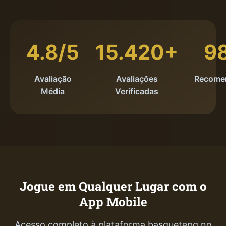
4.8/5
15.420+
9
Avaliação
Avaliações
Recome
Média
Verificadas
Jogue em Qualquer Lugar com o
App Mobile
Acesso completo à plataforma basquetepg no