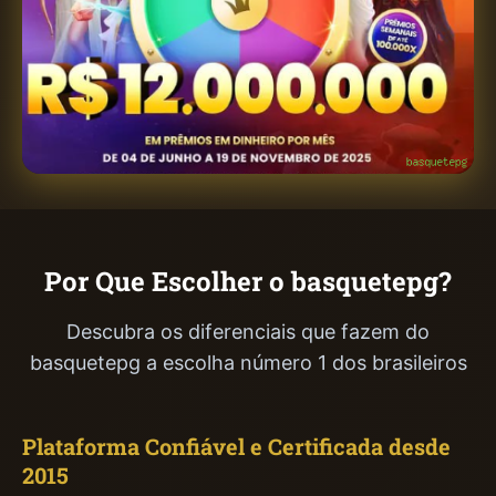
Por Que Escolher o basquetepg?
Descubra os diferenciais que fazem do
basquetepg a escolha número 1 dos brasileiros
Plataforma Confiável e Certificada desde
2015