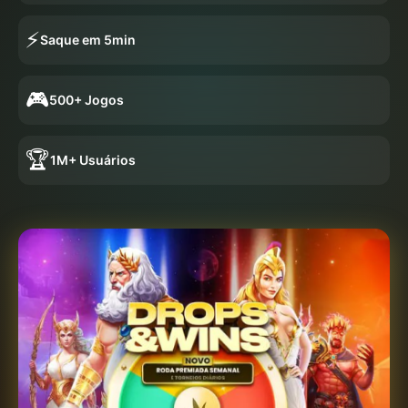
⚡
Saque em 5min
🎮
500+ Jogos
🏆
1M+ Usuários