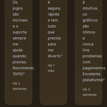
Os
é
é
jogos
segura,
intuitiva,
são
rápida
os
incríveis
e tem
gráficos
e o
tudo
são
suporte
que
ótimos
sempre
preciso
e
me
para
nunca
ajuda
me
tive
quando
divertir."
problemas
preciso.
com
Há 1
Recomendo
pagamentos.
mês
100%!"
Excelente
plataforma!"
Há 2
semanas
Há 3
semanas