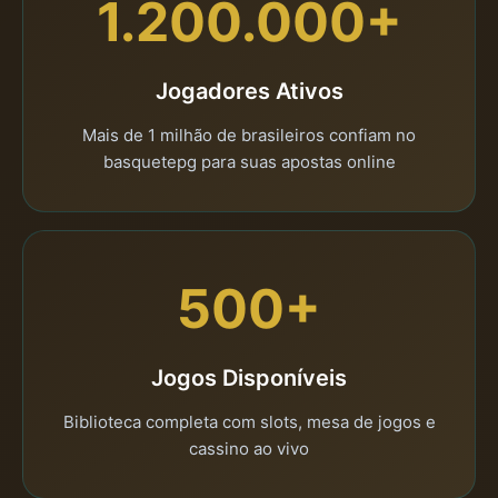
1.200.000+
Jogadores Ativos
Mais de 1 milhão de brasileiros confiam no
basquetepg para suas apostas online
500+
Jogos Disponíveis
Biblioteca completa com slots, mesa de jogos e
cassino ao vivo