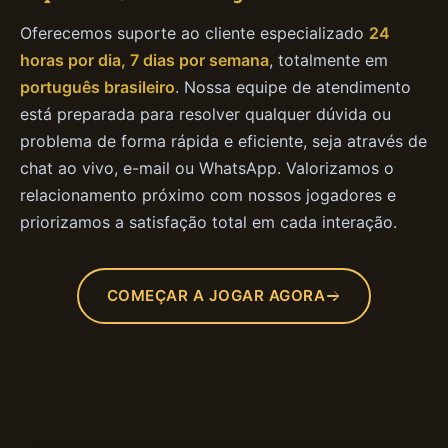
Oferecemos suporte ao cliente especializado
24
horas por dia, 7 dias por semana
, totalmente em
português brasileiro
. Nossa equipe de atendimento
está preparada para resolver qualquer dúvida ou
problema de forma rápida e eficiente, seja através de
chat ao vivo, e-mail ou WhatsApp. Valorizamos o
relacionamento próximo com nossos jogadores e
priorizamos a satisfação total em cada interação.
COMEÇAR A JOGAR AGORA