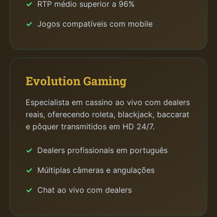
RTP médio superior a 96%
Jogos compatíveis com mobile
Evolution Gaming
Especialista em cassino ao vivo com dealers
reais, oferecendo roleta, blackjack, baccarat
e pôquer transmitidos em HD 24/7.
Dealers profissionais em português
Múltiplas câmeras e angulações
Chat ao vivo com dealers