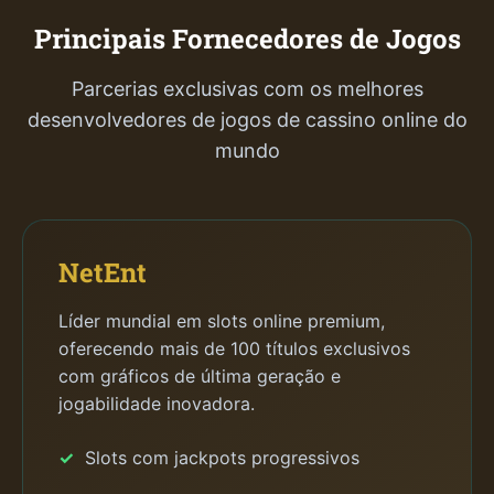
Principais Fornecedores de Jogos
Parcerias exclusivas com os melhores
desenvolvedores de jogos de cassino online do
mundo
NetEnt
Líder mundial em slots online premium,
oferecendo mais de 100 títulos exclusivos
com gráficos de última geração e
jogabilidade inovadora.
Slots com jackpots progressivos